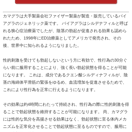
カマグラは大手製薬会社ファイザー製薬が製造・販売しているバイ
アグラのジェネリック薬です。 バイアグラはシルデナフィルと呼ば
れる狭心症治療薬でしたが、陰茎の勃起が促進される効果も認めら
れたため、1998年にED治療薬としてアメリカで発売され、その
後、世界中に知られるようになりました。
性的刺激を受けても勃起しないという方に有効で、性行為の30分ぐ
らい前に服用することにより、強く長い勃起状態を得ることが可能
になります。 これは、成分であるクエン酸シルディナフィルが、陰
茎の海綿体平滑筋の緊張をゆるめ、血流増加を促進させるためで、
これにより性行為を正常に行えるようになります。
その効果は約4時間にわたって持続され、性行為の際に性的刺激を得
ることで勃起状態を維持することが可能になります。 尚、カマグラ
には性的な気分を高揚させる効果はなく、勃起状態に至る体内メカ
ニズムを正常化させることで勃起状態に至るものですので、服用に