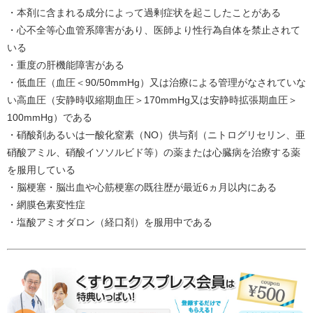
・本剤に含まれる成分によって過剰症状を起こしたことがある
・心不全等心血管系障害があり、医師より性行為自体を禁止されて
いる
・重度の肝機能障害がある
・低血圧（血圧＜90/50mmHg）又は治療による管理がなされていな
い高血圧（安静時収縮期血圧＞170mmHg又は安静時拡張期血圧＞
100mmHg）である
・硝酸剤あるいは一酸化窒素（NO）供与剤（ニトログリセリン、亜
硝酸アミル、硝酸イソソルビド等）の薬または心臓病を治療する薬
を服用している
・脳梗塞・脳出血や心筋梗塞の既往歴が最近6ヵ月以内にある
・網膜色素変性症
・塩酸アミオダロン（経口剤）を服用中である